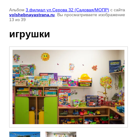
Альбом
3 филиал ул.Серова 32 (Садовая/МОПР)
с сайта
volshebnayastrana.ru
. Вы просматриваете изображение
13 из 39
игрушки